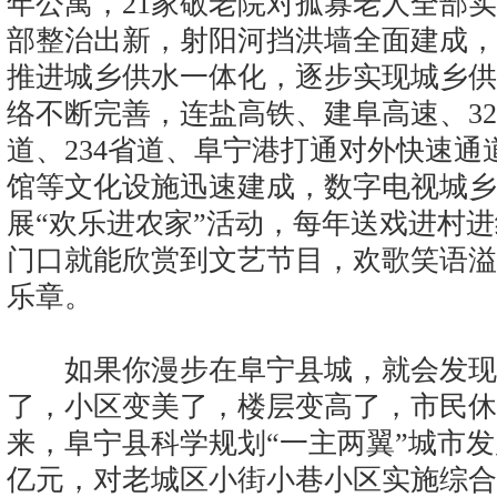
年公寓，21家敬老院对孤寡老人全部
部整治出新，射阳河挡洪墙全面建成，
推进城乡供水一体化，逐步实现城乡供
络不断完善，连盐高铁、建阜高速、329
道、234省道、阜宁港打通对外快速
馆等文化设施迅速建成，数字电视城乡
展“欢乐进农家”活动，每年送戏进村进
门口就能欣赏到文艺节目，欢歌笑语溢
乐章。
如果你漫步在阜宁县城，就会发现
了，小区变美了，楼层变高了，市民休
来，阜宁县科学规划“一主两翼”城市发
亿元，对老城区小街小巷小区实施综合