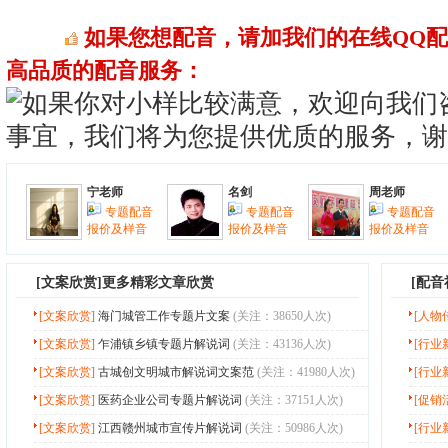
如果您想配音，请加我们的在线QQ
高品质的配音服务：
宁老师
名剑
周老师
专题配音
专题配音
专题配音
报价及样音
报价及样音
报价及样音
[
文案欣赏
]更多精彩文章欣赏
[配
[文案欣赏]
海门城管工作专题片文案
(关注：38650人次)
[人物
[文案欣赏]
乍浦镇乡镇专题片解说词
(关注：43136人次)
[行业
[文案欣赏]
古城创文明城市解说词文案范
(关注：41980人次)
[行业
[文案欣赏]
医药企业公司专题片解说词
(关注：37151人次)
[促销
[文案欣赏]
江西赣州城市宣传片解说词
(关注：50986人次)
[行业