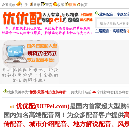
欢迎光临
注册
登录
留言
收藏
演示
首页
业务配音：
专题配音
主题配音：
高端配音
搜索关键字为“
旅游/景区/地方宣传样音
”，共找到排名前
46
个推荐样音[更多样音
优优配(UUPei.com)
是国内首家超大型购
国内知名高端配音网！为众多配音客户提供
传配音、城市介绍配音、地方解说配音、风