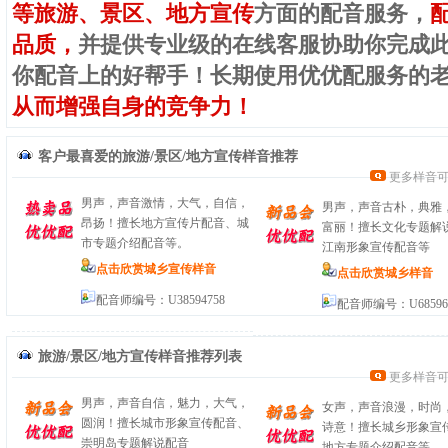
等旅游、景区、地方宣传
方面的配音服务，
品质，
并提供专业级的在线客服协助你完成
你配音上的好帮手！长期使用优优配服务的
从而增强自身的竞争力！
客户最喜爱的
旅游/景区/地方宣传样音
推荐
更多样音
男声，声音激情，大气，自信，
男声，声音古朴，典雅
昂扬！擅长地方宣传片配音、城
富丽！擅长文化专题解
市专题介绍配音等。
江南形象宣传配音等
点击欣赏城乡宣传样音
点击欣赏城乡样音
配音师编号：U38594758
配音师编号：U68596
旅游/景区/地方宣传样音
推荐列表
更多样音
男声，声音自信，魅力，大气，
女声，声音浪漫，时尚
圆润！擅长城市形象宣传配音、
诗意！擅长城乡形象宣
崇明岛专题解说配音
地方专题介绍配音等