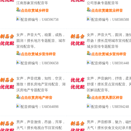
江南形象宣传配音等
公司形象专题配音等
点击欣赏城乡样音
点击欣赏建筑业样音
配音师编号：U68596758
配音师编号：U68586588
女声，声音大气，稳重，成熟，
女声，声音大气，圆润，激
圆润！擅长地方专题配音、城市
昂扬！擅长昆明城市宣传配
宣传配音等。
城乡宣传专题配音等
点击欣赏城乡宣传样音
点击欣赏城乡宣传样音
配音师编号：U88596658
配音师编号：U88591448
女声，声音优雅，知性，空灵，
女声，声音婉约，抒情，柔
雅致！擅长房地产宣传配音、湖
舒缓！擅长景点宣传配音、
滨房地产专题配音等
区解说配音等。
点击欣赏房地产样音
点击欣赏风景区样音
配音师编号：U68564098
配音师编号：U88594248
男声，声音激情，昂扬，浑厚，
男声，声音醇厚，魅力，磁
大气！擅长电视台节目宣传配
大气！擅长饮食文化纪录片