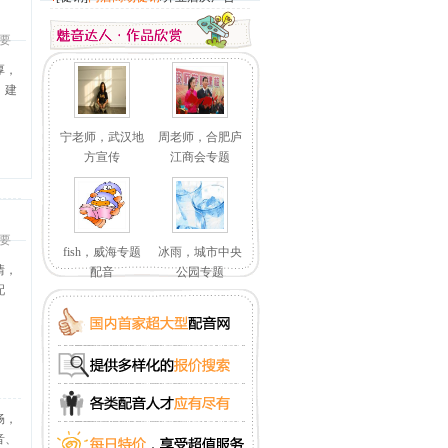
要
厚，
、建
宁老师，武汉地
周老师，合肥庐
方宣传
江商会专题
要
fish，威海专题
冰雨，城市中央
情，
配音
公园专题
配
畅，
音、