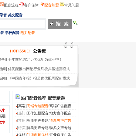
配音流程
客户保障
配音加盟
常见问题
录音
英文配音
配音
学校配音
电力配音
说明]
十年前的约定，优优配为你守护！
新闻]
优优配推出网配行业终极共赢运营模式
新闻]
《中国青年报》报道优优配网配新模式
热门配音推荐·配音精选
[高端]
高端专题配音
/
高端广告配音
传片
[热门]
工作汇报配音
/
地方宣传配音
高端
[常用]
浑厚男声专题
/
浑厚男声广告
竞争
[特卖]
特卖男声专题
/
特卖女声专题
[促销]
门店商场促销
/
开业店庆广告