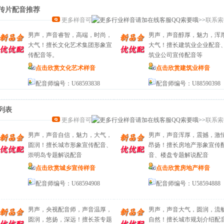
传片配音
推荐
更多样音可
联系索
男声，声音睿智，高端，时尚，
男声，声音醇厚，魅力，浑
大气！擅长文化艺术集团形象宣
大气！擅长建筑业企业配音
传配音等。
筑业公司宣传配音等
点击欣赏文化艺术样音
点击欣赏建筑业样音
配音师编号：U68593838
配音师编号：U88590398
列表
更多样音可
联系索
男声，声音自信，魅力，大气，
男声，声音浑厚，震撼，激
圆润！擅长城市形象宣传配音、
昂扬！擅长房地产形象宣传
崇明岛专题解说配音
音、楼盘专题解说配音
点击欣赏城乡宣传样音
点击欣赏房地产样音
配音师编号：U68594908
配音师编号：U58594888
男声，央视配音师，声音温厚，
男声，声音大气，圆润，流
圆润，悠扬，深远！擅长茶专题
自然！擅长城市规划介绍配