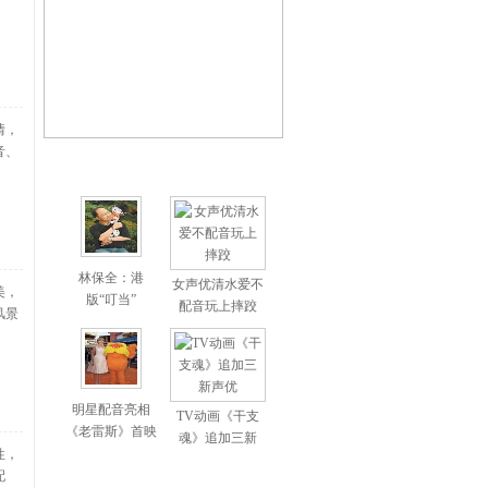
情，
音、
林保全：港
女声优清水爱不
美，
版“叮当”
配音玩上摔跤
风景
明星配音亮相
TV动画《干支
《老雷斯》首映
魂》追加三新
性，
配