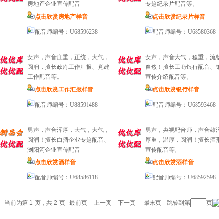
房地产企业宣传配音
专题纪录片配音等。
点击欣赏房地产样音
点击欣赏纪录片样音
配音师编号：U68596238
配音师编号：U68580368
女声，声音庄重，正统，大气，
女声，声音大气，稳重，流
圆润，擅长政府工作汇报、党建
自然！擅长工商银行配音、
工作配音等。
宣传介绍配音等。
点击欣赏工作汇报样音
点击欣赏银行样音
配音师编号：U88591488
配音师编号：U68593468
男声，声音浑厚，大气，大气，
男声，央视配音师，声音雄
圆润！擅长白酒企业专题配音、
厚重，温厚，圆润！擅长酒
浏阳河企业宣传配音
宣传配音等。
点击欣赏酒样音
点击欣赏酒样音
配音师编号：U68586118
配音师编号：U68592598
当前为第
1
页，共
2
页
最前页
上一页
下一页
最末页
跳转到第
页