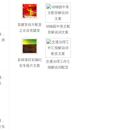
党建宣传片配音
动物园中英文配
之企业党建发
音解说词文案
雅，
、房
县镇项目实施纪
交通治理工作汇
实专题片文案
报解说词配音
满，
音、
重，
文化