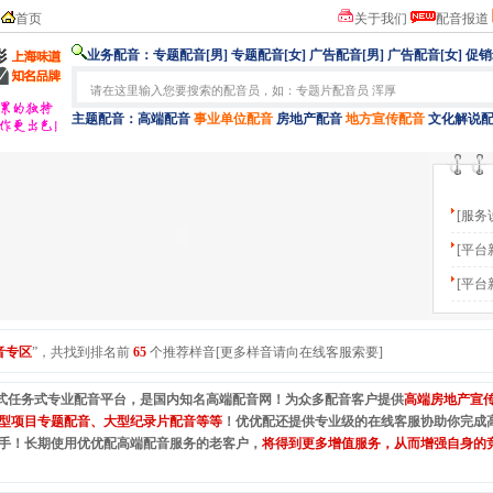
首页
关于我们
配音报道
业务配音：
专题配音[男]
专题配音[女]
广告配音[男]
广告配音[女]
促销
主题配音：
高端配音
事业单位配音
房地产配音
地方宣传配音
文化解说
[服务
[平台
[平台
音专区
”，共找到排名前
65
个推荐样音[更多样音请向在线客服索要]
式任务式专业配音平台，是国内知名高端配音网！为众多配音客户提供
高端房地产宣
型项目专题配音、大型纪录片配音等等
！优优配还提供专业级的在线客服协助你完成
手！长期使用优优配高端配音服务的老客户，
将得到更多增值服务，从而增强自身的