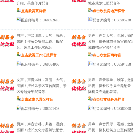
介绍、茶宣传片配音
城市规划汇报配音等
点击欣赏茶样音
点击欣赏房地产样音
配音师编号：U68592618
配音师编号：U68595238
男声，声音浑厚，大气，激昂，
男声，声音大气，圆润，磁
果断！擅长公安局工作汇报配
质感！擅长城市形象宣传配
音、改革工作纪实配音
城市招商宣传配音等
点击欣赏工作汇报样音
点击欣赏招商样音
配音师编号：U68584968
配音师编号：U68594858
女声，声音温婉，富丽，大气，
男声，声音厚重，雄浑，激
圆润！擅长风景区宣传配音、景
昂扬！擅长税务局专题配音
区专题介绍配音等。
际机关专题配音等。
点击欣赏风景区样音
点击欣赏税务局样音
配音师编号：U88591458
配音师编号：U68586008
男声，声音古朴，典雅，温婉，
男声，声音浑厚，震撼，激
富丽！擅长文化专题解说配音、
昂扬！擅长建筑企业宣传配