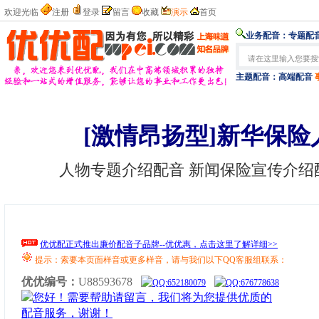
欢迎光临
注册
登录
留言
收藏
演示
首页
业务配音：
专题配音
主题配音：
高端配音
[激情昂扬型]新华保
人物专题介绍配音 新闻保险宣传介绍
优优配正式推出廉价配音子品牌--优优惠，点击这里了解详细>>
提示：索要本页面样音或更多样音，请与我们以下QQ客服组联系：
优优编号：
U88593678