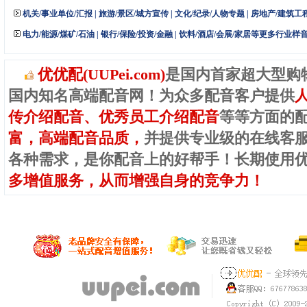
机关/事业单位/汇报
|
旅游/景区/城方宣传
|
文化/纪录/人物专题
|
房地产/建筑工
电力/能源/煤矿/石油
|
银行/保险/投资/金融
|
饮料/酒店/会展/家居等更多行业样
优优配(UUPei.com)
是国内首家超大型购
国内知名高端配音网！为众多配音客户提供
传介绍配音、优秀员工介绍配音
等等方面的
富，高端配音品质，
并提供专业级的在线客
各种需求，是你配音上的好帮手！长期使用
多增值服务，从而增强自身的竞争力！