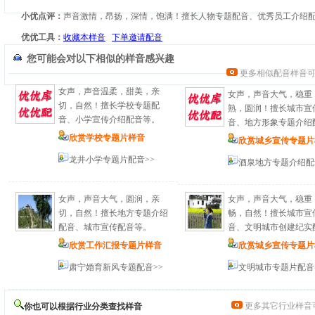
小优点评：
声音激情，昂扬，深情，饱满！擅长人物专题配音、优秀员工介绍
优优工具：
收藏本样音
下单邀请配音
您可能会对以下相似的样音感兴趣
更多相似配音样音
女声，声音温柔，甜美，亲
女声，声音大气，稳重
切，自然！擅长学校专题配
熟，圆润！擅长城市宣
音、小学宣传介绍配音等。
音、地方形象专题介绍
欣赏学校专题片样音
欣赏城乡宣传专题片
龙井小学专题片配音>>
酒泉地方专题介绍配
女声，声音大气，圆润，亲
女声，声音大气，稳重
切，自然！擅长地方专题介绍
畅，自然！擅长城市宣
配音、城市宣传配音等。
音、文明城市创建纪实
欣赏工作汇报专题片样音
欣赏城乡宣传专题片
肃宁婚育新风专题配音>>
文明城市专题片配音
更多其它行业样音
你也可以根据行业分类查找样音