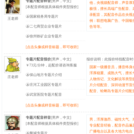
专题片配音样音
[男声，中文]
他，央视级配音师，声音厚
[本配音师根据具体稿件类型报价]
极强，擅长高端广告配音、
录配音，其配音作品在央视
国家税务局专题片
王老师
例：联想电脑广告、中国银
二七商贸企业专题片
告等等。
徐州铁矿企业专题片
[点击头像或样音标题，即可收听]
专题片配音报价
[男声，中文]
报价说明：
此报价特指配音时
￥
73
元/分钟
，起配价请咨询客服
国家一级播音员，播音终身
浑厚稳重、成熟大气，擅长
保山地方专题片介绍
庄老师
人物传记、文化解说等类型
庄河工业园区专题片
片介绍配音、深圳动漫节宣
配音、蛤蜊岛专题片介绍配
武宣医院专题片配音
[点击头像或样音标题，即可收听]
专题片配音样音
[男声，中文]
男，浑厚激昂、磁性大气、
[本配音师根据具体稿件类型报价]
专业配音经验，配音作品遍
广播电台以及各大地方电台
黎城专题片