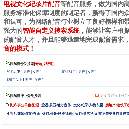
电视文化纪录片配音
等配音服务，做为国内
服务标准化保障制度的制定者，赢得了国内
和认可，为网络配音行业树立了良好榜样和
强大的
智能自定义搜索系统
，能够让客户根
的配音人才，并且能够迅速地完成配音需求
音的模式
！
按配音价位搜索
[专题片配音]
80元以下
[
男声
|
女声
]
80-138元
[
男声
|
女声
]
138元以上
[
男声
|
女声 ]
更多其它行业样音
按配音行业分类搜索
机关/事业单位/汇报
|
旅游/景区/地方宣传
|
文化/纪录/人物专题
|
房地产/建筑工
电力/能源/煤矿/石油
|
银行/保险/投资/金融
|
饮料/酒店/会展/家居等更多行业样