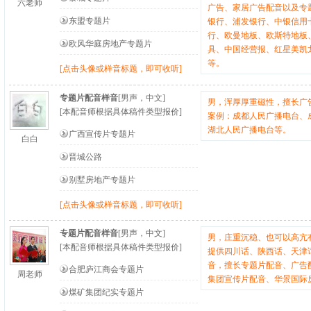
六老师
广告、家居广告配音以及专
东盟专题片
银行、浦发银行、中银信用
行、欧曼地板、欧斯特地板
欧风华庭房地产专题片
具、中国经营报、红星美凯
等。
[点击头像或样音标题，即可收听]
专题片配音样音
[男声，中文]
男，浑厚厚重磁性，擅长广
[本配音师根据具体稿件类型报价]
案例：成都人民广播电台、
湖北人民广播电台等。
广西宣传片专题片
白白
晋城公路
别墅房地产专题片
[点击头像或样音标题，即可收听]
专题片配音样音
[男声，中文]
男，庄重沉稳、也可以高亢
[本配音师根据具体稿件类型报价]
提供四川话、陕西话、天津
音，擅长专题片配音、广告
合肥庐江商会专题片
周老师
集团宣传片配音、华景国际
煤矿集团纪实专题片