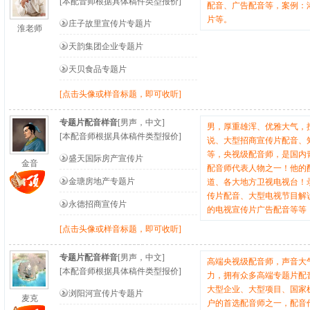
[本配音师根据具体稿件类型报价]
配音、广告配音等，案例：
片等。
庄子故里宣传片专题片
淮老师
天韵集团企业专题片
天贝食品专题片
[点击头像或样音标题，即可收听]
专题片配音样音
[男声，中文]
男，厚重雄浑、优雅大气，
[本配音师根据具体稿件类型报价]
说、大型招商宣传片配音、
等，央视级配音师，是国内
盛天国际房产宣传片
金音
配音师代表人物之一！他的
金瑭房地产专题片
道、各大地方卫视电视台！
传片配音、大型电视节目解
永德招商宣传片
的电视宣传片广告配音等等
[点击头像或样音标题，即可收听]
专题片配音样音
[男声，中文]
高端央视级配音师，声音大
[本配音师根据具体稿件类型报价]
力，拥有众多高端专题片配
大型企业、大型项目、国家
浏阳河宣传片专题片
麦克
户的首选配音师之一，配音