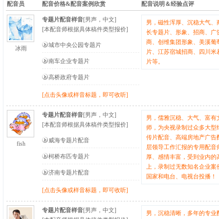
配音员
配音价格&配音案例欣赏
配音说明＆经验点评
专题片配音样音
[男声，中文]
男，磁性浑厚、沉稳大气、
[本配音师根据具体稿件类型报价]
长专题片、形象、招商、广
商、创维集团形象、美溪葡
城市中央公园专题片
冰雨
片、江苏宿城招商、四川米
南车企业专题片
片等。
高桥政府专题片
[点击头像或样音标题，即可收听]
专题片配音样音
[男声，中文]
男，儒雅沉稳、大气、富有
[本配音师根据具体稿件类型报价]
师，为央视录制过众多大型
传片配音、高端房地产广告
威海专题片配音
fish
层领导工作汇报的专用配音
柯桥布匹专题片
厚、感情丰富，受到业内的
上，录制过无数知名企业案
济南专题片配音
国家和电台、电视台投播！
[点击头像或样音标题，即可收听]
专题片配音样音
[男声，中文]
男，沉稳清晰，多年的专业