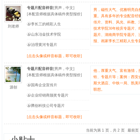
专题片配音样音
[男声，中文]
男，磁性大气、优雅明亮自
[本配音师根据具体稿件类型报价]
重。具有多年的专业配音经
传片、资料、风光、科教、
李长三的精彩人生
刘老师
技术学院30年校庆专题片
山东冶金技术学院
题片、湖南商学院专题片、
报、画家李长三精彩人生专
治理黄河专题片
[点击头像或样音标题，即可收听]
专题片配音样音
[男声，中文]
他，厚重大气、富有激情，
[本配音师根据具体稿件类型报价]
铃、专题片等；案例：西安
斯大酒店、中铁一局、凯美
国寿企业宣传片
源创
联想。
企业经销商颁奖专题片
腾创科技公司专题片
[点击头像或样音标题，即可收听]
当前为第
1
页，共
2
页
最前页