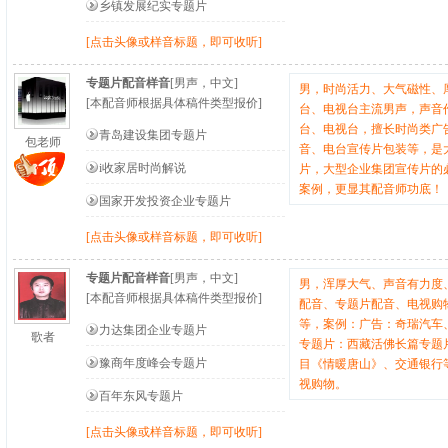
乡镇发展纪实专题片
[点击头像或样音标题，即可收听]
专题片配音样音
[男声，中文]
男，时尚活力、大气磁性、
[本配音师根据具体稿件类型报价]
台、电视台主流男声，声音
台、电视台，擅长时尚类广
青岛建设集团专题片
包老师
音、电台宣传片包装等，是
i收家居时尚解说
片，大型企业集团宣传片的
案例，更显其配音师功底！
国家开发投资企业专题片
[点击头像或样音标题，即可收听]
专题片配音样音
[男声，中文]
男，浑厚大气、声音有力度
[本配音师根据具体稿件类型报价]
配音、专题片配音、电视购
等，案例：广告：奇瑞汽车
力达集团企业专题片
歌者
专题片：西藏活佛长篇专题
豫商年度峰会专题片
目《情暖唐山》、交通银行
视购物。
百年东风专题片
[点击头像或样音标题，即可收听]