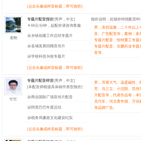
[点击头像或样音标题，即可收听]
专题片配音报价
[男声，中文]
报价说明：
此报价特指配音时
￥
68
元/分钟
，起配价请咨询客服
男，亲切温雅，二十年以上
音、广告配音等，案例：多
乡镇创建工作总结专题片
老刚
专题片配音、恒特重工专题
县城发展回顾宣传片
专题片配音、京鹏药业专题
音等。
学校科技兴校专题片
[点击头像或样音标题，即可收听]
专题片配音样音
[男声，中文]
男，浑厚大气、温柔磁性、
[本配音师根据具体稿件类型报价]
芳、马三立、小沈阳、范伟
片配音等，代表作品有：本
商业国际广场宣传片配音
忙忙
克汽车、河北青年报、万佳
阿里巴巴年度总结
等品牌广告。
税务局廉政文化建设纪实
[点击头像或样音标题，即可收听]