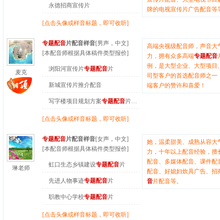
永德招商宣传片
牌的电视宣传片广告配音等
[点击头像或样音标题，即可收听]
专题配音
片配音样音
[男声，中文]
高端央视级配音师，声音大
[本配音师根据具体稿件类型报价]
力，拥有众多高端
专题配音
例，是大型企业、大型项目
浏阳河宣传片
专题配音
片
麦克
司型客户的首选配音师之一
新城宣传片推介配音
端客户的赞许和喜爱！
写字楼项目规划方案
专题配音
片…
[点击头像或样音标题，即可收听]
专题配音
片配音样音
[女声，中文]
她，温柔甜美、成熟从容大
[本配音师根据具体稿件类型报价]
力，十年以上配音经验，擅
配音、多媒体配音、课件配
虹口生态乡镇建设
专题配音
片
琳老师
配音、好媳妇炊具广告、招
先进人物事迹
专题配音
片
音
片配音等。
职教中心学校
专题配音
片
[点击头像或样音标题，即可收听]