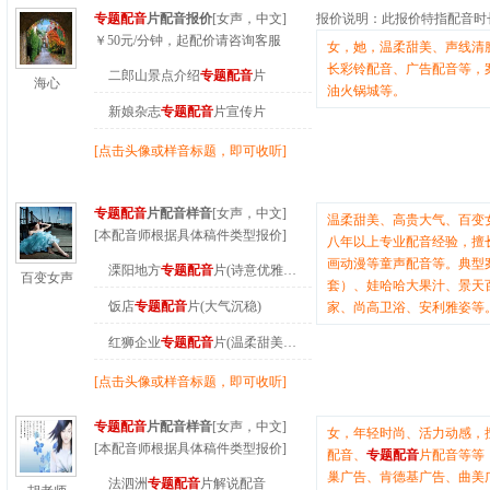
专题配音
片配音报价
[女声，中文]
报价说明：
此报价特指配音时
￥
50
元/分钟
，起配价请咨询客服
女，她，温柔甜美、声线清
长彩铃配音、广告配音等，
二郎山景点介绍
专题配音
片
海心
油火锅城等。
新娘杂志
专题配音
片宣传片
[点击头像或样音标题，即可收听]
专题配音
片配音样音
[女声，中文]
温柔甜美、高贵大气、百变
[本配音师根据具体稿件类型报价]
八年以上专业配音经验，擅
画动漫等童声配音等。典型案
溧阳地方
专题配音
片(诗意优雅…
百变女声
套）、娃哈哈大果汁、景天
饭店
专题配音
片(大气沉稳)
家、尚高卫浴、安利雅姿等
红狮企业
专题配音
片(温柔甜美…
[点击头像或样音标题，即可收听]
专题配音
片配音样音
[女声，中文]
女，年轻时尚、活力动感，
[本配音师根据具体稿件类型报价]
配音、
专题配音
片配音等等
巢广告、肯德基广告、曲美
法泗洲
专题配音
片解说配音