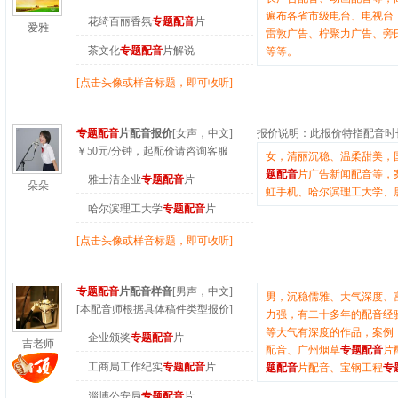
遍布各省市级电台、电视台
花绮百丽香氛
专题配音
片
爱雅
雷敦广告、柠聚力广告、旁
茶文化
专题配音
片解说
等等。
[点击头像或样音标题，即可收听]
专题配音
片配音报价
[女声，中文]
报价说明：
此报价特指配音时
￥
50
元/分钟
，起配价请咨询客服
女，清丽沉稳、温柔甜美，
题配音
片广告新闻配音等，
雅士洁企业
专题配音
片
朵朵
虹手机、哈尔滨理工大学、
哈尔滨理工大学
专题配音
片
[点击头像或样音标题，即可收听]
专题配音
片配音样音
[男声，中文]
男，沉稳儒雅、大气深度、
[本配音师根据具体稿件类型报价]
力强，有二十多年的配音经
等大气有深度的作品，案例
企业颁奖
专题配音
片
吉老师
配音、广州烟草
专题配音
片
工商局工作纪实
专题配音
片
题配音
片配音、宝钢工程
专
淄博公安局
专题配音
片