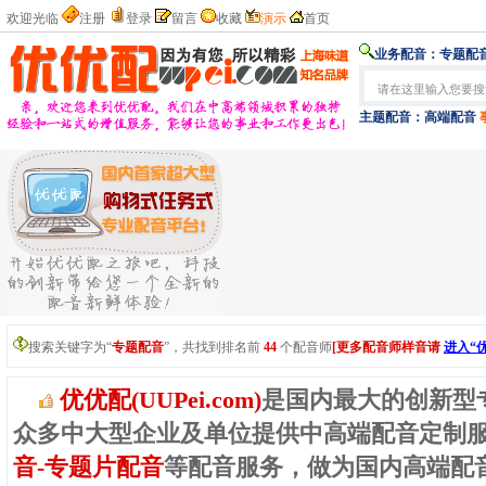
欢迎光临
注册
登录
留言
收藏
演示
首页
业务配音：
专题配音
主题配音：
高端配音
搜索关键字为“
专题配音
”，共找到排名前
44
个配音师
[更多配音师样音请
进入“
优优配(UUPei.com)
是国内最大的创新型
众多中大型企业及单位提供中高端配音定制
音-专题片配音
等配音服务，做为国内高端配