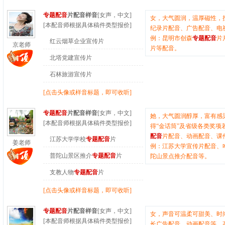
专题配音
片配音样音
[女声，中文]
女，大气圆润，温厚磁性，
[本配音师根据具体稿件类型报价]
纪录片配音、广告配音、电
例：昆明市创森
专题配音
片
红云烟草企业宣传片
京老师
片等配音。
北塔党建宣传片
石林旅游宣传片
[点击头像或样音标题，即可收听]
专题配音
片配音样音
[女声，中文]
她，大气圆润醇厚，富有感
[本配音师根据具体稿件类型报价]
得“金话筒”及省级各类奖项
配音
片配音、动画配音、课
江苏大学学校
专题配音
片
姜老师
例：江苏大学宣传片配音、
普陀山景区推介
专题配音
片
陀山景点推介配音等。
支教人物
专题配音
片
[点击头像或样音标题，即可收听]
专题配音
片配音样音
[女声，中文]
女，声音可温柔可甜美、时
[本配音师根据具体稿件类型报价]
长广告配音、动画配音等，