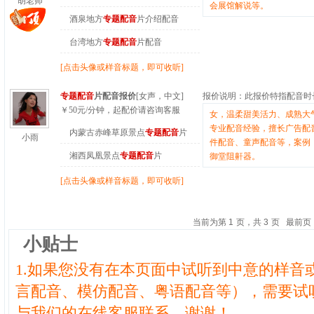
胡老师
会展馆解说等。
酒泉地方
专题配音
片介绍配音
台湾地方
专题配音
片配音
[点击头像或样音标题，即可收听]
专题配音
片配音报价
[女声，中文]
报价说明：
此报价特指配音时
￥
50
元/分钟
，起配价请咨询客服
女，温柔甜美活力、成熟大
专业配音经验，擅长广告配
内蒙古赤峰草原景点
专题配音
片
小雨
件配音、童声配音等，案例
湘西凤凰景点
专题配音
片
御堂阻鼾器。
[点击头像或样音标题，即可收听]
当前为第
1
页，共
3
页
最前页
小贴士
1.如果您没有在本页面中试听到中意的样音
言配音、模仿配音、粤语配音等），需要试
与我们的在线客服联系，谢谢！