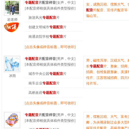
专题配音
片配音样音
[女声，中文]
女，成熟沉稳、儒雅大气、
[本配音师根据具体稿件类型报价]
配音
片配音、宣传片配音等
嵛山等。
旅游风光
专题配音
片
岩老师
创建文明城市
专题配音
片
南通农院学校
专题配音
片
[点击头像或样音标题，即可收听]
专题配音
片配音样音
[男声，中文]
男，磁性浑厚、沉稳大气、
[本配音师根据具体稿件类型报价]
长
专题配音
片、形象、招商
招商、创维集团形象、美溪
城市中央公园
专题配音
片
冰雨
传片、江苏宿城招商、四川
南车企业
专题配音
片
传片等。
高桥政府
专题配音
片
[点击头像或样音标题，即可收听]
专题配音
片配音样音
[男声，中文]
男，儒雅沉稳、大气、富有
[本配音师根据具体稿件类型报价]
师，为央视录制过众多大型
端宣传片配音、高端房地产