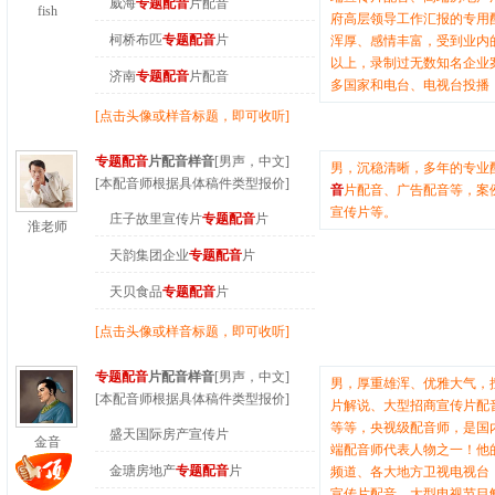
威海
专题配音
片配音
fish
府高层领导工作汇报的专用
柯桥布匹
专题配音
片
浑厚、感情丰富，受到业内
以上，录制过无数知名企业
济南
专题配音
片配音
多国家和电台、电视台投播
[点击头像或样音标题，即可收听]
专题配音
片配音样音
[男声，中文]
男，沉稳清晰，多年的专业
[本配音师根据具体稿件类型报价]
音
片配音、广告配音等，案
宣传片等。
庄子故里宣传片
专题配音
片
淮老师
天韵集团企业
专题配音
片
天贝食品
专题配音
片
[点击头像或样音标题，即可收听]
专题配音
片配音样音
[男声，中文]
男，厚重雄浑、优雅大气，
[本配音师根据具体稿件类型报价]
片解说、大型招商宣传片配
等等，央视级配音师，是国
盛天国际房产宣传片
金音
端配音师代表人物之一！他
金瑭房地产
专题配音
片
频道、各大地方卫视电视台
宣传片配音、大型电视节目