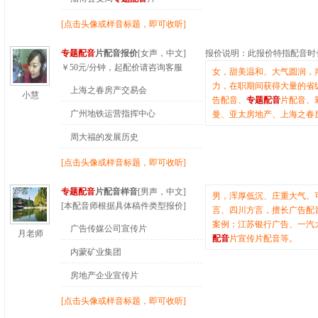
[点击头像或样音标题，即可收听]
专题配音
片配音报价
[女声，中文]
报价说明：
此报价特指配音时
￥
50
元/分钟
，起配价请咨询客服
女，甜美温和、大气圆润，
力，在职期间获得大量的省
上海之春房产交易会
小慧
告配音、
专题配音
片配音、
广州地铁运营指挥中心
曼、亚太房地产、上海之春
周大福的发展历史
[点击头像或样音标题，即可收听]
专题配音
片配音样音
[男声，中文]
男，浑厚低沉、庄重大气、
[本配音师根据具体稿件类型报价]
言、四川方言，擅长广告配
案例：江苏银行广告、一汽
广告传媒公司宣传片
月老师
配音
片宣传片配音等。
内蒙矿业集团
房地产企业宣传片
[点击头像或样音标题，即可收听]