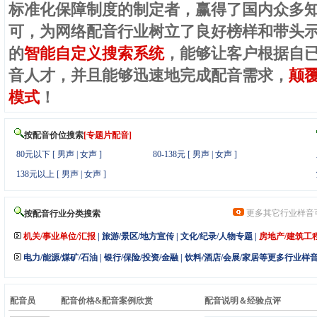
标准化保障制度的制定者，赢得了国内众多
可，为网络配音行业树立了良好榜样和带头
的
智能自定义搜索系统
，能够让客户根据自
音人才，并且能够迅速地完成配音需求，
颠
模式
！
按配音价位搜索
[专题片配音]
80元以下
[
男声
|
女声
]
80-138元
[
男声
|
女声
]
138元以上
[
男声
|
女声 ]
更多其它行业样音
按配音行业分类搜索
机关/事业单位/汇报
|
旅游/景区/地方宣传
|
文化/纪录/人物专题
|
房地产/建筑工
电力/能源/煤矿/石油
|
银行/保险/投资/金融
|
饮料/酒店/会展/家居等更多行业样
配音员
配音价格&配音案例欣赏
配音说明＆经验点评