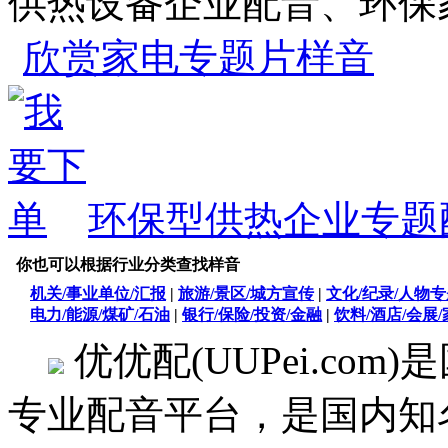
供热设备企业配音、环保
欣赏家电专题片样音
环保型供热企业专题
你也可以根据行业分类查找样音
机关/事业单位/汇报
|
旅游/景区/城方宣传
|
文化/纪录/人物
电力/能源/煤矿/石油
|
银行/保险/投资/金融
|
饮料/酒店/会展
优优配(UUPei.com)
是
专业配音平台，是国内知