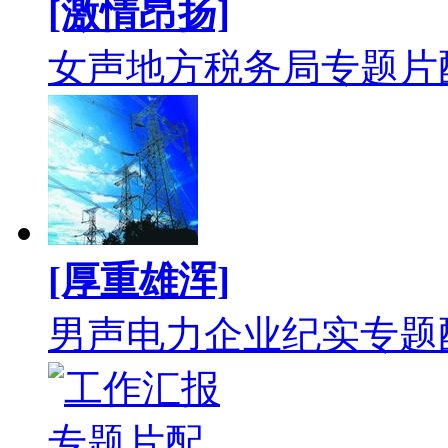
[激情昂扬]
女声地方税务局专题片
[厚重雄浑]
男声电力企业纪实专题