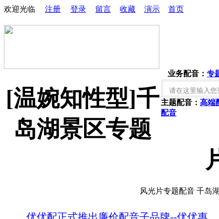
欢迎光临
注册
登录
留言
收藏
演示
首页
业务配音：
专
[温婉知性型]千
主题配音：
高端
配音
岛湖景区专题
风光片专题配音 千岛
优优配正式推出廉价配音子品牌--优优惠