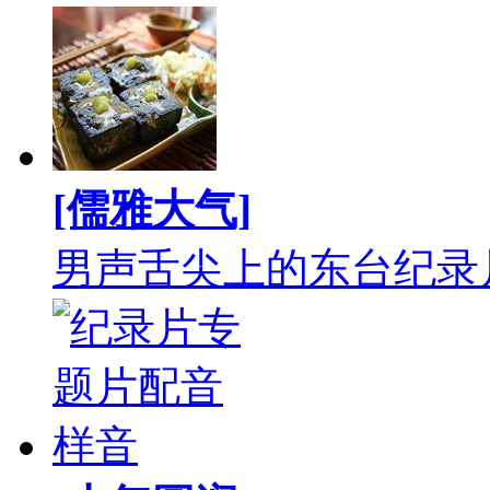
[儒雅大气]
男声舌尖上的东台纪录