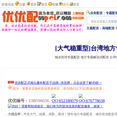
欢迎光临
注册
登录
留言
收藏
演示
首页
业务配音：
专题配音
主题配音：
高端配音
[大气稳重型]台湾地
城乡宣传专题配音 地方专题解说词配音 台
优优配正式推出廉价配音子品牌--优优惠，点击这里了解详细>>
提示：索要本页面样音或更多样音，请与我们以下QQ客服组联系：
优优编号：
U88596658
小优点评：
声音大气，稳重，成熟，圆润！擅长地方专题配音、城市宣传配音