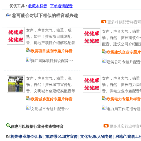
优优工具：
收藏本样音
下单邀请配音
您可能会对以下相似的样音感兴趣
更多相似配音样音
女声，声音大气，稳重，成
女声，声音大气，稳重
熟，知性！擅长项目规划配
畅，自然！擅长建筑企
音、房地产项目介绍解说配音
配音、建筑公司介绍配
欣赏项目规划专题片样音
欣赏建筑企业专题片
抚江国际项目解说配音>>
建筑公司专题片配音
女声，声音大气，稳重，流
女声，声音大气，稳重
畅，自然！擅长城市宣传配
畅，自然！擅长电力局
音、文明城市创建纪实配音等
音、供电企业专题配音
欣赏城乡宣传专题片样音
欣赏电力专题片样音
文明城市专题片配音>>
电力局工作汇报专题
更多其它行业样音
你也可以根据行业分类查找样音
机关/事业单位/汇报
|
旅游/景区/城方宣传
|
文化/纪录/人物专题
|
房地产/建筑工