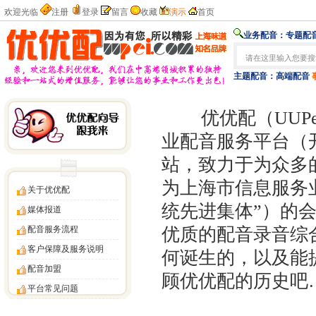
欢迎光临
注册
登录
留言
收藏
演示
首页
业务配音：
专题配音
主题配音：
高端配音
优优配（UUPei
业配音服务平台（开
站，致力于为众多
为上海市信息服务
关于优优配
统先进集体”）的
媒体报道
配音服务流程
优质的配音录音综
客户保障及服务说明
何诞生的，以及能
配音加盟
顾优优配的历史吧
平台常见问题