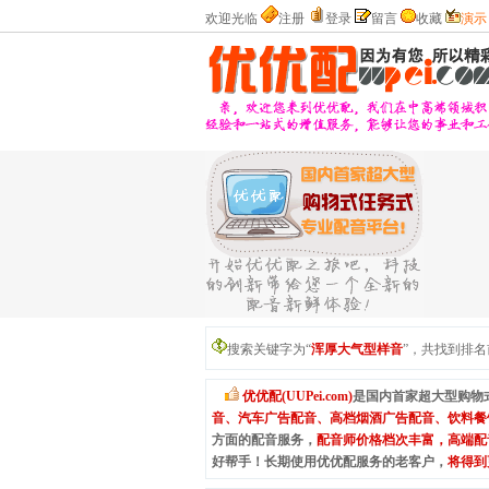
欢迎光临
注册
登录
留言
收藏
演示
搜索关键字为“
浑厚大气型样音
”，共找到排
优优配(UUPei.com)
是国内首家超大型购物
音、汽车广告配音、高档烟酒广告配音、饮料餐
方面的配音服务，
配音师价格档次丰富，高端配
好帮手！长期使用优优配服务的老客户，
将得到