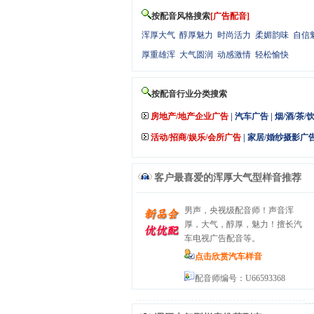
按配音风格搜索
[广告配音]
浑厚大气
醇厚魅力
时尚活力
柔媚韵味
自信
厚重雄浑
大气圆润
动感激情
轻松愉快
按配音行业分类搜索
房地产/地产企业广告
|
汽车广告
|
烟/酒/茶/
活动/招商/娱乐/会所广告
|
家居/婚纱摄影广
客户最喜爱的
浑厚大气型样音
推荐
男声，央视级配音师！声音浑
厚，大气，醇厚，魅力！擅长汽
车电视广告配音等。
点击欣赏汽车样音
配音师编号：U66593368