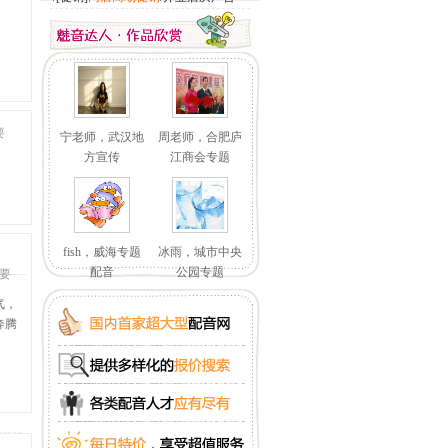
要
宁老师，武汉地
周老师，合肥庐
方宣传
江商会专题
fish，威海专题
冰雨，城市中央
配音
公园专题
要
气，
奔腾