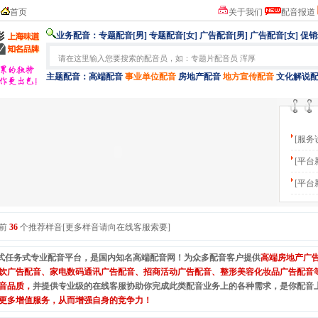
首页
关于我们
配音报道
业务配音：
专题配音[男]
专题配音[女]
广告配音[男]
广告配音[女]
促销
主题配音：
高端配音
事业单位配音
房地产配音
地方宣传配音
文化解说
[服务
[平台
[平台
名前
36
个推荐样音[更多样音请向在线客服索要]
式任务式专业配音平台，是国内知名高端配音网！为众多配音客户提供
高端房地产广
饮广告配音、家电数码通讯广告配音、招商活动广告配音、整形美容化妆品广告配音
音品质，
并提供专业级的在线客服协助你完成此类配音业务上的各种需求，是你配音
更多增值服务，从而增强自身的竞争力！