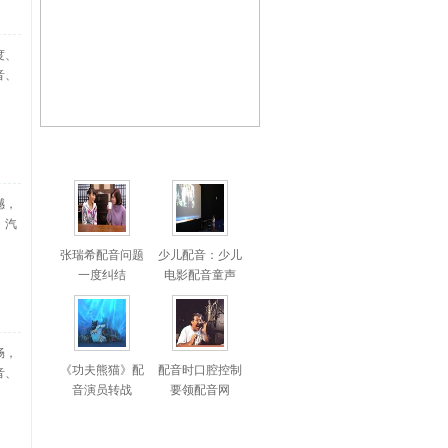
度、
音、
撼，
、汽
张瑞希配音问题
少儿配音：少儿
一度纠结
电影配音童声
畅，
《功夫熊猫》配
配音时口腔控制
音、
音演员转战
要领配音网