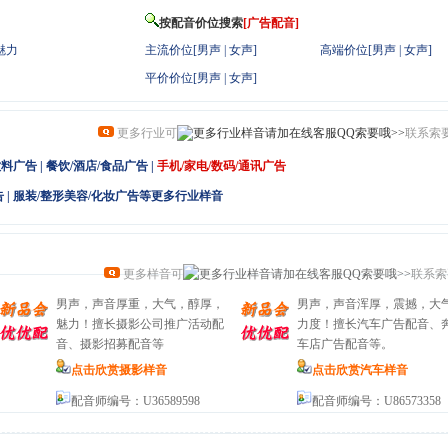
按配音价位搜索
[广告配音]
魅力
主流价位
[
男声
|
女声
]
高端价位
[
男声
|
女声
]
平价价位
[
男声
|
女声
]
更多行业可
联系索
饮料广告
|
餐饮/酒店/食品广告
|
手机/家电/数码/通讯广告
告
|
服装/整形美容/化妆广告等更多行业样音
更多样音可
联系索
男声，声音厚重，大气，醇厚，
男声，声音浑厚，震撼，大
魅力！擅长摄影公司推广活动配
力度！擅长汽车广告配音、
音、摄影招募配音等
车店广告配音等。
点击欣赏摄影样音
点击欣赏汽车样音
配音师编号：U36589598
配音师编号：U86573358