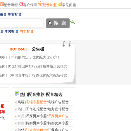
配音流程
客户保障
配音加盟
常见问题
录音
英文配音
配音
学校配音
电力配音
说明]
十年前的约定，优优配为你守护！
新闻]
优优配推出网配行业终极共赢运营模式
新闻]
《中国青年报》报道优优配网配新模式
热门配音推荐·配音精选
[高端]
高端专题配音
/
高端广告配音
告配
[热门]
工作汇报配音
/
地方宣传配音
等等
[常用]
浑厚男声专题
/
浑厚男声广告
上的
[特卖]
特卖男声专题
/
特卖女声专题
[促销]
门店商场促销
/
开业店庆广告