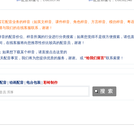
配音师编号：U86593798
配音师编号：U86562348
或其它配音业务的样音（如英文样音、课件样音、角色样音、方言样音、模仿样音、粤
请与我们的在线客服联系，谢谢！
、样音的配音价位、样音所属的行业进行分类搜索；如果您觉得不是很方便搜索，请也
间，在线客服将向您推荐性价比较高的配音员，谢谢！
；如果想下载某个样音，请直接点击这里的
或
“给我们留言”
联系索要！
配音
|
动画配音
|
电台包装
|
彩铃制作