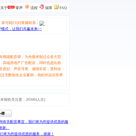
关于
掌声
流程
保障
FAQ
，请与我们QQ客服联系：
P模式，让我们共赢未来>>
央视级配音师，为央视录制过众多大型
、高端房地产广告配音，同时也是向政
音质好、声音浑厚、感情丰富，受到业
制过无数知名企业案例，他的作品在世界
[本报价关注度：
205684
人次]