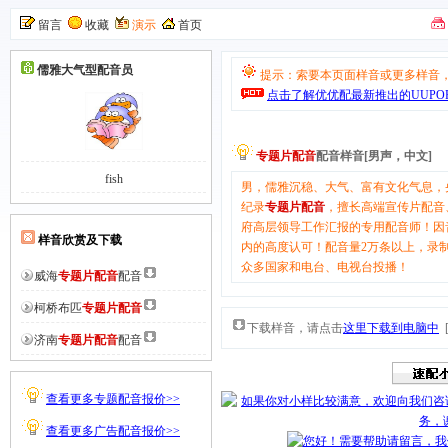
留言
收藏
演示
首页
儒雅大气型
配音员
提示：索要本页面样音或更多样音
点击了解优优配最新推出的UUPO
专题片配音
配音样音[男声，中文]
fish
男，儒雅沉稳、大气、富有文化气息，
纪录
专题片配音
，擅长高端宣传片配音
府高层领导工作汇报的专用配音师！因
样音欣赏及下载
内的高度认可！配音量2万条以上，录
众多国家和电台、电视台投播！
威海
专题片配音
配音
柯桥布匹
专题片配音
下载样音，请点击
这里下载到电脑中
济南
专题片配音
配音
查看更多专题配音报价>>
查看更多广告配音报价>>