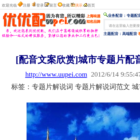
欢迎光临
注册
登录
留言
收藏
演示
首页
业务配音：
专题配音
主题配音：
高端配音
[配音文案欣赏]城市专题片配
http://www.uupei.com
2012/6/14 9:55:4
标签：专题片解说词 专题片解说词范文 城