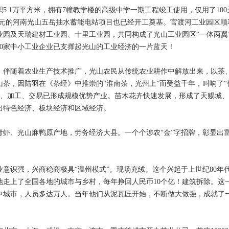
1万平方米，拥有7幢教学楼的高级中学一期工程竣工使用，仅用了100
亿元的河南光山五岳抽水蓄能电站项目也已经开工奠基。官渡河工业园区顺
业园及天瑞建材工业园、十里工业园，共同构成了光山工业园区“一体两翼
090家中小工业企业已支撑起光山的工业经济的一片蓝天！
伴随着农业生产技术推广，光山农民从传统农业耕作中解放出来，以茶
茶，因陆羽在《茶经》中推崇的“淮南茶，光州上”而受益千年，叫响了“
生产、加工、交易已形成规模优势产业。苗木花卉快速发展，形成了天赐城
出特色经济、板块经济和区域经济。
、光山麻鸭原产地，劳务经济大县。一个个涉农“金”字招牌，彰显出
识强，兴商稳商极具“温州模式”。现场充绒。这个兴起于上世纪80年
地走上了全国各地的城市与乡村，每年挣回人民币10个亿！建筑拆除。这
中城市，人员多达万人。当年他们从泥瓦匠开始，不断做大做强，成就了