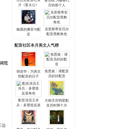
任志宏配音纪录
黄怡晴:为杨幂代
片《姜太公》
言的那个人
克里斯蒂安贝尔
杨晨的播音与配
配音黑豹角色
音
配音社区本月美文人气榜
说词范
焦恩俊：请配音
胡连华：为寅次
员好好配音
郎配音的日子
配音演员王肖
大闹天宫明星配
兵：多塑造反派
音历时两个月
三边