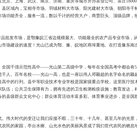
京、上海、武汉、南京、济南、重庆等城市开办茶业公司、茶庄18000
。县区域内，宝相寺市场、羽绒材料大市场、阳光建材大市场、朝阳寺干
市场功能齐全，服务一流，数以千计的经营大户，商贾巨头、顶级品牌，
产品批发市场，是鄂豫皖三省边规模最大、功能最全的农产品专业市场，
光山市场建设的速度！光山已成为鄂、豫、皖地区商埠重地。在打造豫东南
！
国千强示范性高中——光山第二高级中学，每年在全国高考中都会有5
超千人。百年名校——光山一高，也是一座以伟人邓颖超的名字命名的颖
性高中的行列。县中等职业技术专业学校是国家级重点学校。这里医疗技
家队伍；公共卫生保障有力，拥有先进的卫生检测检疫设施；教育发达，
备的县级群众文化中心；群众体育活动丰富多彩。体育事业进步，是全国
。伟大时代的变迁让我们应接不暇，三十年、十几年、甚至几年的光景
代农民的家园，亭台水榭、山光水色的美丽风景成了我们世代农民的栖息