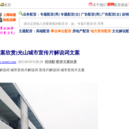
首页
关于我们
配音报道
业务配音：
专题配音[男]
专题配音[女]
广告配音[男]
广告配音[女]
促销
主题配音：
高端配音
事业单位配音
房地产配音
地方宣传配音
文化解说
文案欣赏]光山城市宣传片解说词文案
w.uupei.com
2011/8/19 9:28:29
优优配·配音
文案欣赏
解说词 城市宣传片解说词 宣传片解说词 城市宣传片文案