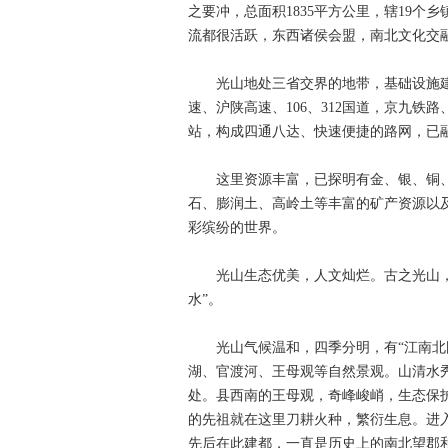
之要冲，总面积1835平方公里，辖19个
流都很活跃，东西诸侯会盟，南北文化交
光山地处三省交界的地带，基础设施建设
速、沪陕高速、106、312国道，京九铁
站，构成四通八达、快速便捷的路网，已
这里资源丰富，已探明有金、银、铜、
石、膨润土、高岭土等丰富的矿产资源以
彩缤纷的世界。
光山生态优美，人文灿烂。古之光山，地
水”。
光山气候温和，四季分明，有“江南北国
湖、官渡河、王母观等自然景观。山清水
处。县西南的王母观，奇峰峻峭，生态保
的先祖就在这里刀耕火种，繁衍生息。进
先后在此建都，一直是历史上的南北望郡和