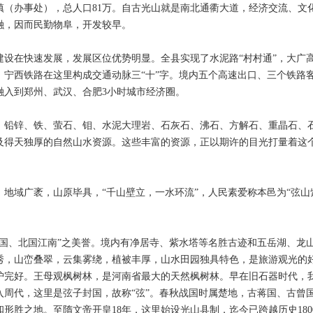
乡镇（办事处），总人口81万。自古光山就是南北通衢大道，经济交流、文
融，因而民勤物阜，开发较早。
在快速发展，发展区位优势明显。全县实现了水泥路“村村通”，大广
路、宁西铁路在这里构成交通动脉三“十”字。境内五个高速出口、三个铁路
融入到郑州、武汉、合肥3小时城市经济圈。
铅锌、铁、萤石、钼、水泥大理岩、石灰石、沸石、方解石、重晶石、
及得天独厚的自然山水资源。这些丰富的资源，正以期许的目光打量着这
域广袤，山原毕具，“千山壁立，一水环流”，人民素爱称本邑为“弦山
、北国江南”之美誉。境内有净居寺、紫水塔等名胜古迹和五岳湖、龙
秀，山峦叠翠，云集雾绕，植被丰厚，山水田园独具特色，是旅游观光的
护完好。王母观枫树林，是河南省最大的天然枫树林。早在旧石器时代，
入周代，这里是弦子封国，故称“弦”。春秋战国时属楚地，古蒋国、古曾
形胜之地。至隋文帝开皇18年，这里始设光山县制，迄今已跨越历史180