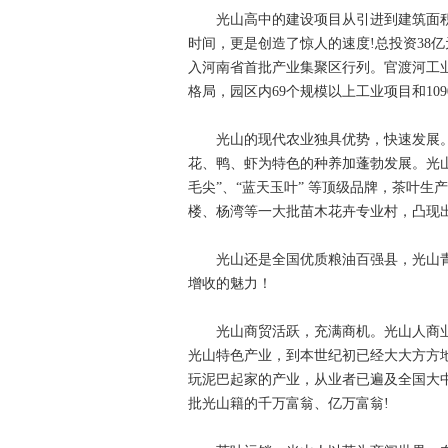
光山高中的建设项目从引进到建筑面积5.
时间，更是创造了惊人的速度!总投资38
入河南省首批产业集聚区行列。官渡河工
格局，园区内69个规模以上工业项目和1
光山的现代农业独具优势，快速发展。
花、鸭、虾为特色的种养加蓬勃发展。光山
毛尖”、“蓝天玉叶” 等顶级品牌，茶叶
楼、杨湾等一大批苗木花卉专业村，凸现
光山还是全国优质粮油百强县，光山青虾
增收的魅力！
光山商贸活跃，充满商机。光山人商业意
光山特色产业，到本世纪初已经大大方方
玩泥巴起家的产业，从业者已遍及全国大
批光山籍的千万富翁、亿万富翁!