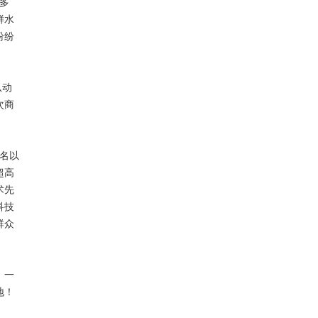
多
鲜水
纷纷
从动
次商
名以
超高
术先
科技
群众
，一
地！