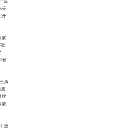
一度
先等
召开
发展
基础
之
和省
三角
的宏
挂牌
发展
工业