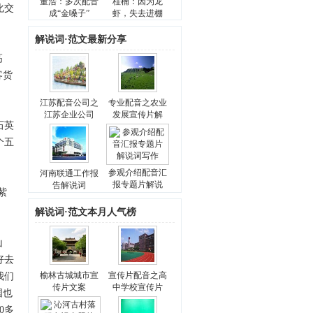
董浩：多次配音
桂楠：因为龙
化交
成“金嗓子”
虾，失去进棚
解说词·范文最新分享
高
客货
江苏配音公司之
专业配音之农业
江苏企业公司
发展宣传片解
石英
个五
参观介绍配音汇
河南联通工作报
报专题片解说
告解说词
紫
解说词·范文本月人气榜
山
好去
榆林古城城市宣
宣传片配音之高
我们
传片文案
中学校宣传片
国也
0多