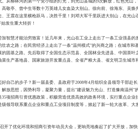
。从柳林河的第一个党小组的灯光，到光山县城的9次解放，红色光山，
、高敬亭、曾中生等数十万英雄儿女血染大别山。徐向前、徐海东、吴焕
念、王震在这里横枪跃马，决胜千里！刘邓大军千里跃进大别山，在光山
开始发生重大转折！
加智慧才能治穷致富！近几年来，光山在工业上走出了一条工业强县的
的壮农之路；在民营经济上走出了一条“温州模式”的兴商之路；在城市和
展的固基之路。先后取得了全国生态示范县、全国林业先进县、中国茶叶
油菜生产基地县、国家旅游开发重点县、全省产粮大县、省文明卫生城市
自己的步子？新一届县委、县政府于2008年4月组织全县领导干部赴长
，解放思想，因势利导，凝聚力量，提出“建设魅力光山、打造豫南温州”
共35项招商引资优惠政策，积极营造优质高效的政务环境，实行重点企业
县处级领导联系重点企业和重点工业项目制度等，掀起了新一轮大改革、大
又召开了优化环境和招商引资年动员大会，更响亮地奏起了扩大开放，加快