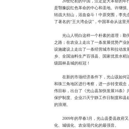
20世纪初的中国，注定是大革命的年代
是鄂豫皖红色革命的中心和圣地。许继慎
转战大别山，浴血奋斗！中原突围，李先
了著名的“王大湾会议”，中国革命从这里
光山人明白这样一个朴素的道理：勤劳
之路；在农业上走出了一条发展优势产业
设施建设上走出了一条经营城市和拉动发
乡、全国油料生产百强县、国家优质水稻
级园林县城的桂冠！
在新的市场经济条件下，光山该如何迈好
和珠三角地区进行考察，进一步转变观念
伟目标，出台了《光山县加快发展16条》
保护制度、企业25天宁静工作日制度和
的浪潮。
2009年的早春3月，光山县委县政府
化、城镇化、农业现代化的最强音。