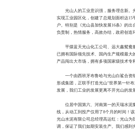
光山人的工业意识强，服务理念新。光
实现工业园区化，创建了总规划面积达1
户。特别是《光山县加快发展16条》的
负责制，热情服务，高效办结，政府创造
平煤蓝天光山化工公司、远大鑫鸳鸯服
已拥有国际领先技术、国内生产规模最大
产品闯出大市场，拥有多项国家级技术专
一个由西班牙布鲁哈与光山白鲨合资组建
形成集团，正联手打造光山“世界第一针
发展，我们工业的发展更离不开光山的发
位居中国第六、河南第一的天瑞水泥集团，
线，从动工到投产仅用了8个月的时间！该
光山水泥有限公司总经理高运红：光山为
调，保证了我们如期安装生产。我们感到