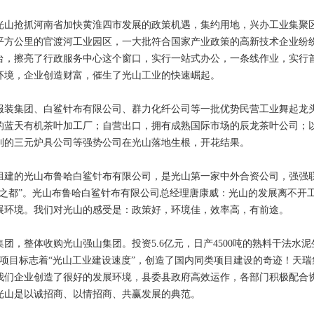
山抢抓河南省加快黄淮四市发展的政策机遇，集约用地，兴办工业集聚
5平方公里的官渡河工业园区，一大批符合国家产业政策的高新技术企业纷
出台，擦亮了行政服务中心这个窗口，实行一站式办公，一条线作业，实行
环境，企业创造财富，催生了光山工业的快速崛起。
装集团、白鲨针布有限公司、群力化纤公司等一批优势民营工业舞起龙
的蓝天有机茶叶加工厂；自营出口，拥有成熟国际市场的辰龙茶叶公司；
利的三元炉具公司等强势公司在光山落地生根，开花结果。
的光山布鲁哈白鲨针布有限公司，是光山第一家中外合资公司，强强联
布之都”。光山布鲁哈白鲨针布有限公司总经理唐康威：光山的发展离不开
展环境。我们对光山的感受是：政策好，环境佳，效率高，有前途。
整体收购光山强山集团。投资5.6亿元，日产4500吨的熟料干法水泥
项目标志着“光山工业建设速度”，创造了国内同类项目建设的奇迹！天瑞
我们企业创造了很好的发展环境，县委县政府高效运作，各部门积极配合
光山是以诚招商、以情招商、共赢发展的典范。