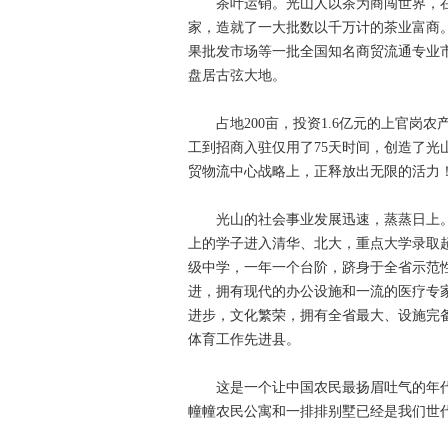
茶叶运销。光山人以茶为商闯世界，在北
家，造就了一大批数以千万计的茶业富商
果批发市场等一批全国知名商贸流通专业
盘居古弦大地。
占地200亩，投资1.6亿元的上官岗农
工到招商入驻仅用了75天时间，创造了
贸物流中心战略上，正释放出无限的活力
光山的社会事业发展迅速，蒸蒸日上。全
上的学子进入清华、北大，重点大学录取
级中学，一年一个台阶，跻身于全省示范
进，拥有现代的办公设施和一流的医疗专
进步，文化繁荣，拥有全省最大、设施完
体育工作先进县。
这是一个让中国农民最扬眉吐气的年代
幢幢农民公寓和一排排别墅已经是我们世