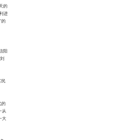
天的
利进
”的
、
信阳
、刘
富民
代的
一从
一大