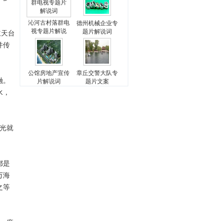
沁河古村落群电
德州机械企业专
视专题片解说
题片解说词
立天台
并传
公馆房地产宣传
章丘交警大队专
融。
片解说词
题片文案
水，
光就
都是
万海
之等