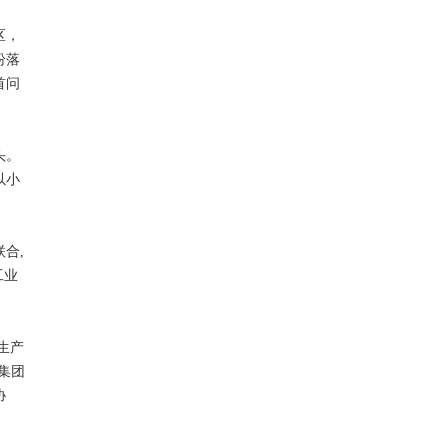
区，
纷落
首问
头。
以小
合,
工业
生产
集团
协