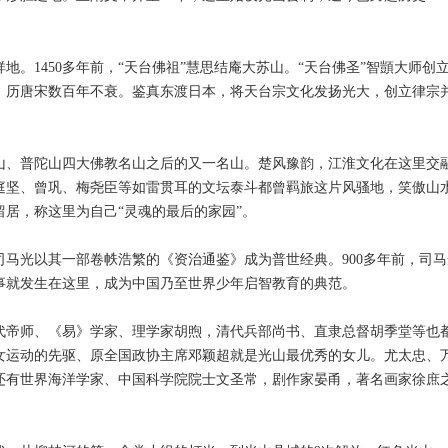
1450多年前，“天台佛祖”慧思结庵大苏山。“天台佛圣”智顗大师创
，历唐宋数百年不衰。鉴真东渡日本，将天台宗文化发扬光大，创立律宗
、普陀山四大佛教名山之后的又一名山。楚风豫韵，江淮文化在这里交
庭坚、曾巩、梅尧臣等如雷贯耳的文坛泰斗都曾羁旅这片风骚地，笑傲山
居，称这里为自己“灵魂的最后的家园”。
光以其一部卷帙浩繁的《资治通鉴》成为普世经典。900多年前，司马
事就发生在这里，成为中国乃至世界少年启智教育的典范。
帝师、《易》学家、理学家胡煦，清代兵部尚书、直隶总督胡季堂等也
女运动的先驱、原全国政协主席邓颖超就是光山最优秀的女儿。尤太忠、
，还有世界海洋学家、中国科学院院士文圣常，剧作家晏甬，著名画家徐庶