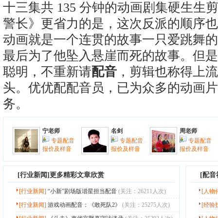
十三集共 135 分钟的动画剧集硬生生剪
警长》更省力的是，这次反派的顺序也
动画就是一个连贯的故事一只爱跳舞的
最后为了他坠入悬崖而死的故事。但是
聪明，不重新请
配音
，剪辑也称得上流
头。优优配配音员，已为众多的动画片
务。
宁老师
名剑
周老师
专题配音
专题配音
专题配音
报价及样音
报价及样音
报价及样音
[
行业新闻
]更多精彩文章欣赏
[配
[行业新闻]
“小新”剧场版谐星担当配音
(关注：26211人次)
[人物
[行业新闻]
游戏动画配音：《敢死队2》
(关注：25275人次)
[经验