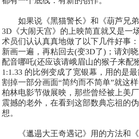
都有一个底线：有新的创作。
如果说《黑猫警长》和《葫芦兄弟
3D《大闹天宫》的上映简直就又是一
术员们认认真真地做了以下几件好事：
新画一遍，再粘回去(变3D了)；请刘
配音哪吒(还应该请峨眉山的猴子来配
1:1.33 的比例变成了宽银幕，用的
割掉一部分画面“简约而不简单”就这
柏林电影节做展映，那些曾经被上美厂
震撼的老外，在看到这部数典忘祖的伪
想。
《邋遢大王奇遇记》用的方法和《