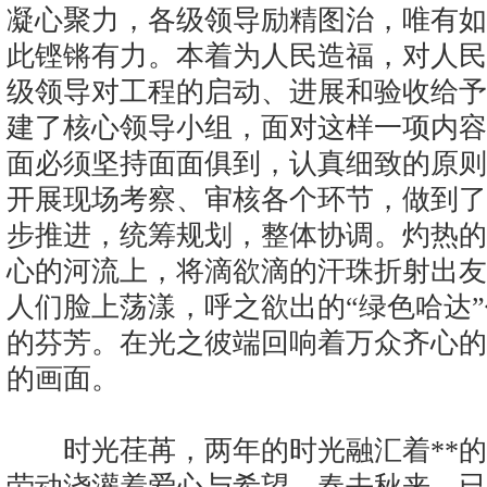
凝心聚力，各级领导励精图治，唯有如
此铿锵有力。本着为人民造福，对人民
级领导对工程的启动、进展和验收给予
建了核心领导小组，面对这样一项内容
面必须坚持面面俱到，认真细致的原则
开展现场考察、审核各个环节，做到了
步推进，统筹规划，整体协调。灼热的
心的河流上，将滴欲滴的汗珠折射出友
人们脸上荡漾，呼之欲出的“绿色哈达
的芬芳。在光之彼端回响着万众齐心的
的画面。
时光荏苒，两年的时光融汇着**的
劳动浇灌着爱心与希望。春去秋来，已