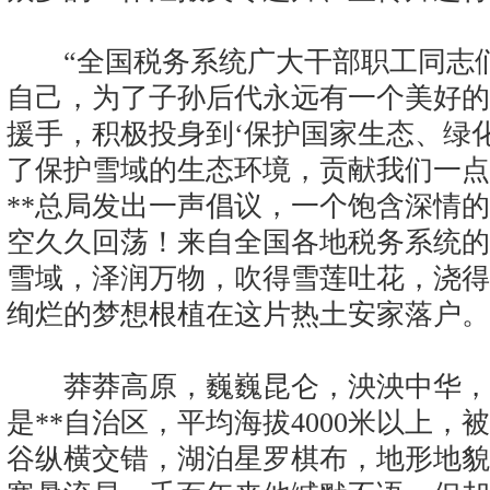
“全国税务系统广大干部职工同志们
自己，为了子孙后代永远有一个美好的
援手，积极投身到‘保护国家生态、绿
了保护雪域的生态环境，贡献我们一点绵
**总局发出一声倡议，一个饱含深情
空久久回荡！来自全国各地税务系统的
雪域，泽润万物，吹得雪莲吐花，浇得
绚烂的梦想根植在这片热土安家落户。
莽莽高原，巍巍昆仑，泱泱中华，茫
是**自治区，平均海拔4000米以上，
谷纵横交错，湖泊星罗棋布，地形地貌