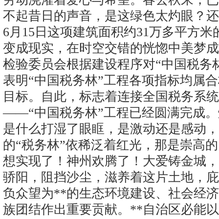
不起昔日的声音，是这绿色太灼眼？还是
6月15日这项建筑面积约31万多平方
变成现实，在时空交错的恍惚中美梦成真了
检验委员会根据建设程序对“中国税务
表明“中国税务林”工程各项指标均属
目标。自此，标志着连接全国税务系统
——“中国税务林”工程已经圆满完成
是什么打湿了眼眶，是激动还是感动，
的“税务林”依稀泛着红光，那是崇高
想实现了！神州欢腾了！大爱铸金城，
骄阳，阻挡沙尘，滋养着这片土地，庇
负众望为**的生态环境建设、社会经
族团结作出重要贡献。**自治区必能