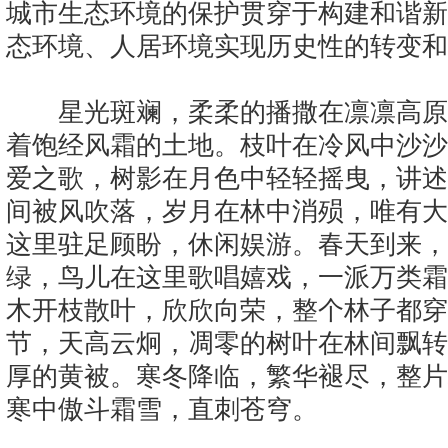
城市生态环境的保护贯穿于构建和谐新
态环境、人居环境实现历史性的转变和
星光斑斓，柔柔的播撒在凛凛高原
着饱经风霜的土地。枝叶在冷风中沙沙
爱之歌，树影在月色中轻轻摇曳，讲述
间被风吹落，岁月在林中消殒，唯有大
这里驻足顾盼，休闲娱游。春天到来，
绿，鸟儿在这里歌唱嬉戏，一派万类霜
木开枝散叶，欣欣向荣，整个林子都穿
节，天高云炯，凋零的树叶在林间飘转
厚的黄被。寒冬降临，繁华褪尽，整片
寒中傲斗霜雪，直刺苍穹。