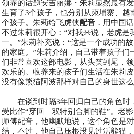
领养的话题安吉丽娜・朱莉显然最有发
生育了3个孩子，也分别从柬埔寨、越
个孩子。朱莉给飞虎侠
配音
，用中国话
不过朱莉很开心：“对我来说，老虎是
一。”朱莉补充说：“这是一个成功的
的家庭。”朱莉介绍，自己带着孩子们
们非常喜欢这部电影，从头笑到尾，领
欢乐的。收养来的孩子们生活在朱莉皮
没有像熊猫阿波那样对自己的身世这么
在谈到时隔3年回归自己的角色时，
受比作“穿回一双特别合脚的鞋”。老
师傅配音，他幽默地说，这个角色是对
结，不过，他自己压根没见过活熊猫，