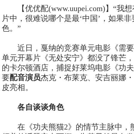
【优优配(www.uupei.com)】
片中，很难说哪个是最‘中国’，如果
色。”
近日，戛纳的竞赛单元电影《需要
单元开幕片《无处安宁》都没了锋芒，
的卡尔顿酒店，捕捉好莱坞电影《功夫
要
配音演员
杰克・布莱克、安吉丽娜・
皮亮相。
各自谈谈角色
在《功夫熊猫2》的情节主脉中，熊