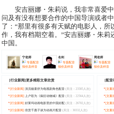
安吉丽娜・朱莉说，我非常喜爱中
问及有没有想要合作的中国导演或者中
了：“那里有很多有天赋的电影人，所
作，我有档期空着。”安吉丽娜・朱莉
中国。
宁老师
名剑
周老师
专题配音
专题配音
专题配音
报价及样音
报价及样音
报价及样音
[
行业新闻
]更多精彩文章欣赏
[配
[行业新闻]
演员杨童舒为电视剧角色配音
(关注：23585人次)
[文案
[行业新闻]
上户彩为《疯狂动物城》配音
(关注：22564人次)
[文案
[行业新闻]
好莱坞动画电影里的中国好配
(关注：26702人次)
[文案
[行业新闻]
倍赏千惠子谈为动画片配音
(关注：30332人次)
[文案