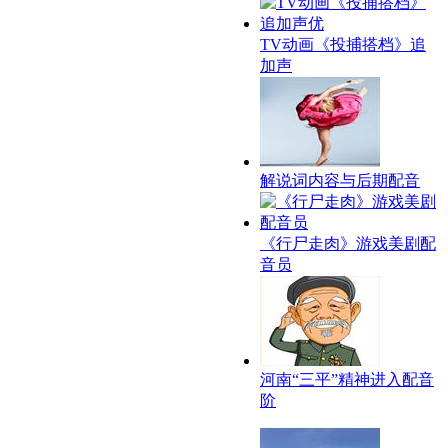
TV动画《投捕搭档》追
加声
解说词内容与后期配音
《行尸走肉》游戏美剧配
音员
河南“三平”精神进入配音
阶