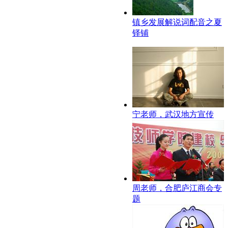
镇乡发展解说词配音之夏
铎铺
宁老师，武汉地方宣传
周老师，合肥庐江商会专
题