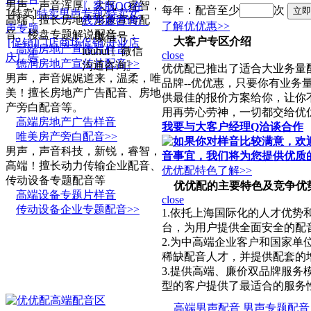
男声，声音浑厚，大气，睿智，
〖客服QQ在
每年：
配音至少
次
[特卖]
特卖男声专题
/
特卖女
高端！擅长房地产形象宣传配
线沟通咨询〗
了解优优惠>>
声专题
音、楼盘专题解说配音
微信号：
大客户专区介绍
[促销]
门店商场促销
/
开业店
高端房地产宣传片样音
iuuhui〖微信
close
庆广告
德润房地产宣传片配音>>
沟通咨询〗
优优配已推出了适合大业务量
男声，声音娓娓道来，温柔，唯
品牌--优优惠，只要你有业务
美！擅长房地产广告配音、房地
供最佳的报价方案给你，让你
产旁白配音等。
用再劳心劳神，一切都交给优
高端房地产广告样音
我要与大客户经理Q洽谈合作
唯美房产旁白配音>>
男声，声音科技，新锐，睿智，
高端！擅长动力传输企业配音、
优优配特色了解>>
传动设备专题配音等
优优配的主要特色及竞争优
高端设备专题片样音
close
传动设备企业专题配音>>
1.依托上海国际化的人才优势
台，为用户提供全面安全的配
2.为中高端企业客户和国家单
稀缺配音人才，并提供配套的
3.提供高端、廉价双品牌服务
型的客户提供了最适合的服务
高端男声配音
男声专题配音