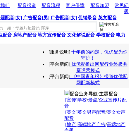
于我们
配音报道
配音流程
客户保障
配音加盟
常见问
题
题配音[女]
广告配音[男]
广告配音[女]
促销录音
英文配音
位配音
房地产配音
地方宣传配音
文化解说配音
学校配音
电力
[服务说明]
十年前的约定，优优配为你
守护！
[平台新闻]
优优配推出网配行业终极共
赢运营模式
[平台新闻]
《中国青年报》报道优优配
网配新模式
配音业务导航·主题配音
[宣传]
学校
/
景点
/
企业宣传片配
音
[英文]
英文男声配音
/
英文女声
配音
[地产]
高端地产广告
/
高端地产
专题