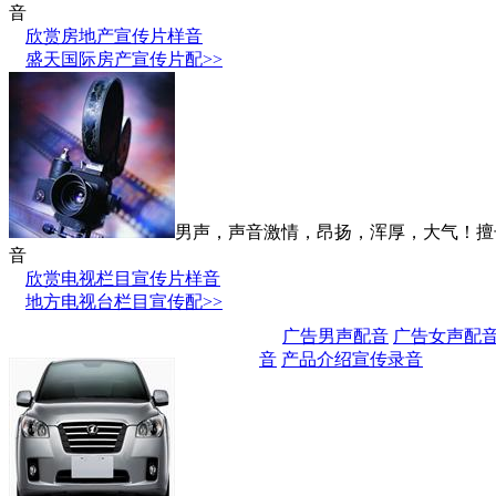
音
欣赏房地产宣传片样音
盛天国际房产宣传片配>>
男声，声音激情，昂扬，浑厚，大气！擅
音
欣赏电视栏目宣传片样音
地方电视台栏目宣传配>>
广告男声配音
广告女声配
音
产品介绍宣传录音