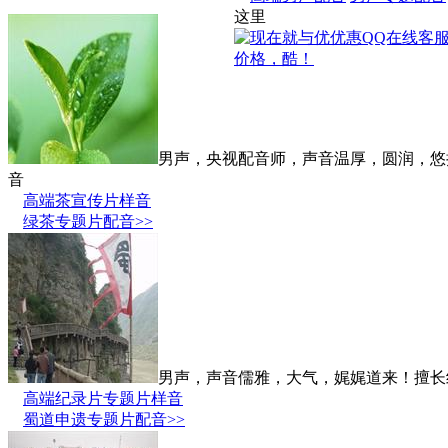
这里
男声，央视配音师，声音温厚，圆润，悠
音
高端茶宣传片样音
绿茶专题片配音>>
男声，声音儒雅，大气，娓娓道来！擅长
高端纪录片专题片样音
蜀道申遗专题片配音>>