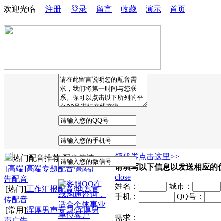
欢迎光临
注册
登录
留言
收藏
演示
首页
领优券点击这里>>
热门配音推荐·配音精选
请填写以下信息以发送相应的
[高端]
高端专题配音
/
高端广
close
告配音
姓名：
城市：
[热门]
工作汇报配音
/
地方宣
手机：
QQ号：
传配音
[常用]
浑厚男声专题
/
浑厚男
需求：
声广告