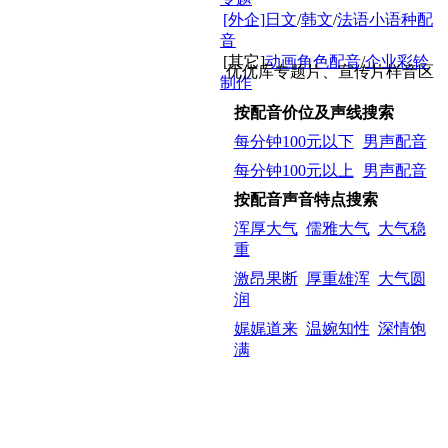
[外企]
日文
/
韩文
/
法语小语种配
音
[其它]
动画角色配音
/
企业彩铃
优优库专题片、宣传片样音区
制作
按配音价位及声线搜索
每分钟100元以下
男声配音
每分钟100元以上
男声配音
按配音声音特点搜索
浑厚大气
儒雅大气
大气稳
重
激昂果断
厚重雄浑
大气圆
润
娓娓道来
温婉知性
深情饱
满