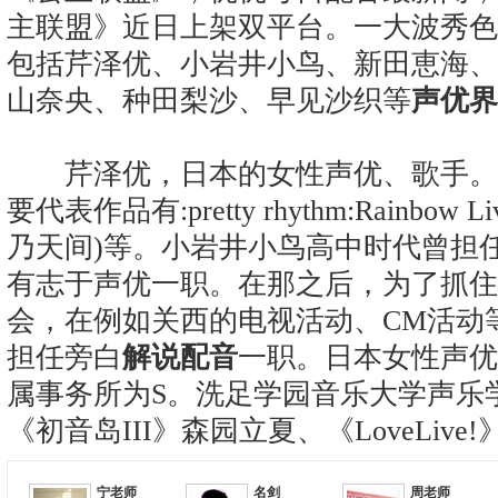
主联盟》近日上架双平台。一大波秀色
包括芹泽优、小岩井小鸟、新田恵海、
山奈央、种田梨沙、早见沙织等
声优界
芹泽优，日本的女性声优、歌手。81p
要代表作品有:pretty rhythm:Rainbo
乃天间)等。小岩井小鸟高中时代曾担
有志于声优一职。在那之后，为了抓住
会，在例如关西的电视活动、CM活动
担任旁白
解说配音
一职。日本女性声优
属事务所为S。洗足学园音乐大学声乐
《初音岛III》森园立夏、《LoveLiv
宁老师
名剑
周老师