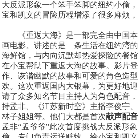
大反派形象一个笨手笨脚的纽约小偷，
宝和凯文的冒险历程增添了很多麻烦，
《重返大海》是一部完全由中国本
画电影。讲述的是一条生活在纽约湾的
海鲜馆，与内向沉默却热爱探险的餐馆
在小宝帮助下重返大海的故事。影片登
作、诙谐幽默的故事和可爱的角色造型
欢。这次重返国内大银幕，为更好地迎
请了众多知名节目主持人为角色配音，
持孟非、《江苏新时空》主播李俊宇、
林子姐姐等。他们大都是首次
献声配音
孟非“孟爷爷”此次首度挑战大反派形
偷，专门负责运送赃物，给小宝和凯文