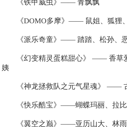
《铁甲威虫》—— 青飘飘
《DOMO多摩》—— 鼠姐、狐狸
《派乐奇童》—— 踏踏、松孙、恶
《幻变精灵蛋糕甜心》 —— 香草
姨
《神龙拯救队之元气星魂》 —— 
《快乐酷宝》——蝴蝶玛丽、拉比
《翼空之巅》——亚历山大、林雨