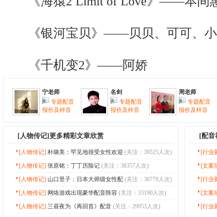
《海猿2 Limit of Love》——本间
《银河宝贝》——贝贝、可可、小
《千机变2》——阿娇
宁老师
名剑
周老师
专题配音
专题配音
专题配音
报价及样音
报价及样音
报价及样音
[
人物传记
]更多精彩文章欣赏
[配
[人物传记]
朴璐美：罕见地很受女性欢迎
(关注：39525人次)
[行业
[人物传记]
张原铭：丁丁历险记
(关注：38357人次)
[文案
[人物传记]
山口里子：日本大师级女性配
(关注：30779人次)
[行业
[人物传记]
网络游戏出现豪华配音阵容
(关注：33190人次)
[文案
[人物传记]
三昼夜为《再回首》配音
(关注：29953人次)
[行业