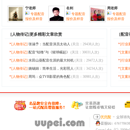
宁老师
名剑
周老师
专题配音
专题配音
专题配音
报价及样音
报价及样音
报价及样音
[
人物传记
]更多精彩文章欣赏
[配
[人物传记]
张涵予：当配音演员太动人
(关注：29438人次)
[行业
[人物传记]
配音“咕噜”与《猩球崛起》
(关注：30031人次)
[文案
[人物传记]
水田山葵配音生涯的最大转机
(关注：29472人次)
[行业
[人物传记]
姚锡娟：简单生活，光彩照人
(关注：34234人次)
[文案
[人物传记]
周筠：众TVB影星的角色配
(关注：30981人次)
[文案