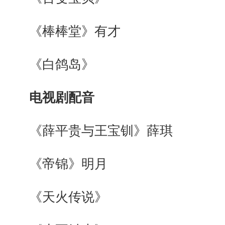
《棒棒堂》有才
《白鸽岛》
电视剧配音
《薛平贵与王宝钏》薛琪
《帝锦》明月
《天火传说》