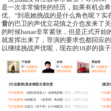
是一次非常愉快的经历，如果有机会希
优。”到底她挑战的是什么角色呢？实
音
的巴卫的声优立花慎之介也发来了关
的时候hanae非常紧张，但是正式开
就发挥出来了，导演的要求也都回应的
以继续挑战声优呢，现在的18岁的孩子
宁老师
名剑
周老师
专题配音
专题配音
专题配音
报价及样音
报价及样音
报价及样音
[
行业新闻
]更多精彩文章欣赏
[配
[行业新闻]
《拯救圣诞老人》动画电影配
(关注：23591人次)
[文案
[行业新闻]
动画配音：《老雷斯》角色配
(关注：23347人次)
[文案
[行业新闻]
沈磊为《花千骨》白子画配音
(关注：57363人次)
[文案